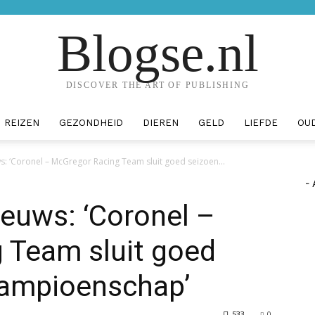
Blogse.nl
DISCOVER THE ART OF PUBLISHING
REIZEN
GEZONDHEID
DIEREN
GELD
LIEFDE
OU
: ‘Coronel – McGregor Racing Team sluit goed seizoen...
- 
euws: ‘Coronel –
 Team sluit goed
kampioenschap’
533
0