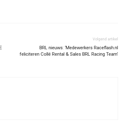
erest
WhatsApp
Volgend artikel
E
BRL nieuws: ‘Medewerkers Raceflash.nl
feliciteren Collé Rental & Sales BRL Racing Team’