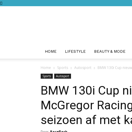
HOME
LIFESTYLE
BEAUTY & MODE
Home
Sports
Autosport
BMW 130i Cup nieuws
Sports
Autosport
BMW 130i Cup ni
McGregor Racing
seizoen af met 
Door
Raceflash
-