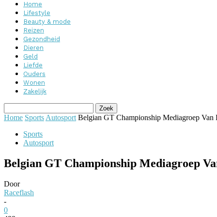
Home
Lifestyle
Beauty & mode
Reizen
Gezondheid
Dieren
Geld
Liefde
Ouders
Wonen
Zakelijk
Home
Sports
Autosport
Belgian GT Championship Mediagroep Van D
Sports
Autosport
Belgian GT Championship Mediagroep Van
Door
Raceflash
-
0