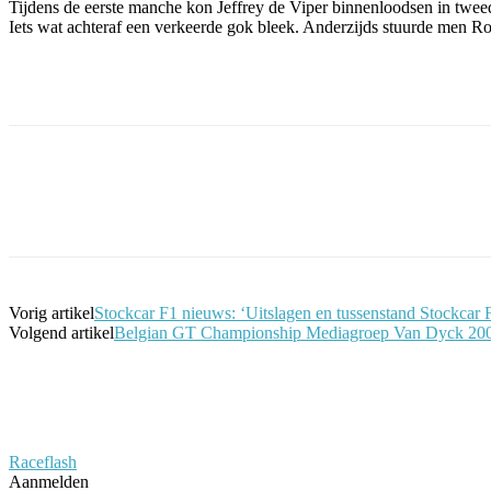
Tijdens de eerste manche kon Jeffrey de Viper binnenloodsen in tweed
Iets wat achteraf een verkeerde gok bleek. Anderzijds stuurde men Ro
Facebook
Twitter
Pinterest
WhatsApp
Vorig artikel
Stockcar F1 nieuws: ‘Uitslagen en tussenstand Stockcar 
Volgend artikel
Belgian GT Championship Mediagroep Van Dyck 2008
Raceflash
Aanmelden