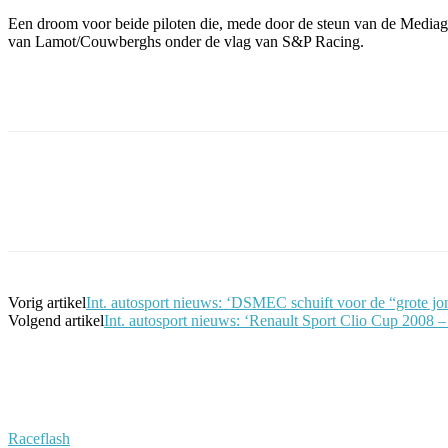
Een droom voor beide piloten die, mede door de steun van de Media
van Lamot/Couwberghs onder de vlag van S&P Racing.
Facebook
Twitter
Pinterest
WhatsApp
Vorig artikel
Int. autosport nieuws: ‘DSMEC schuift voor de “grote jo
Volgend artikel
Int. autosport nieuws: ‘Renault Sport Clio Cup 2008 – F
Raceflash