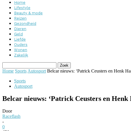
Home
Lifestyle
Beauty & mode
Reizen
Gezondheid
Dieren
Geld
Liefde
Ouders
Wonen
Zakelijk
Home
Sports
Autosport
Belcar nieuws: ‘Patrick Ceusters en Henk H
Sports
Autosport
Belcar nieuws: ‘Patrick Ceusters en Hen
Door
Raceflash
-
0