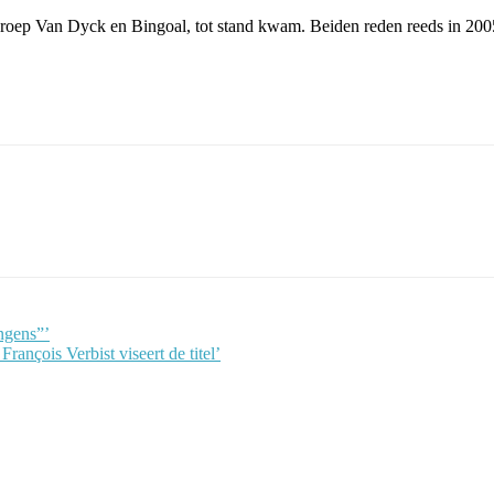
groep Van Dyck en Bingoal, tot stand kwam. Beiden reden reeds in 2
ngens”’
rançois Verbist viseert de titel’