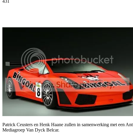
431
Facebook
Twitter
Pinterest
WhatsApp
Patrick Ceusters en Henk Haane zullen in samenwerking met een An
Mediagroep Van Dyck Belcar.