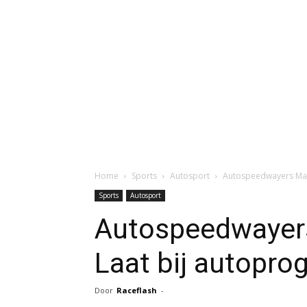
Home
Sports
Autosport
Autospeedwayers Mar
Sports
Autosport
Autospeedwayer
Laat bij autopr
Door
Raceflash
-