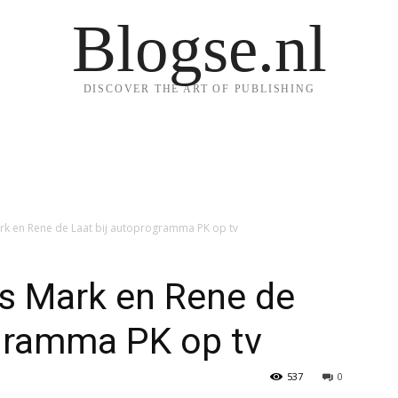
Blogse.nl
DISCOVER THE ART OF PUBLISHING
k en Rene de Laat bij autoprogramma PK op tv
s Mark en Rene de
ogramma PK op tv
537
0