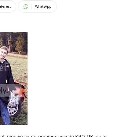
nterest
WhatsApp
het nieuwe autoprogramma van de KRO ,PK op tv.