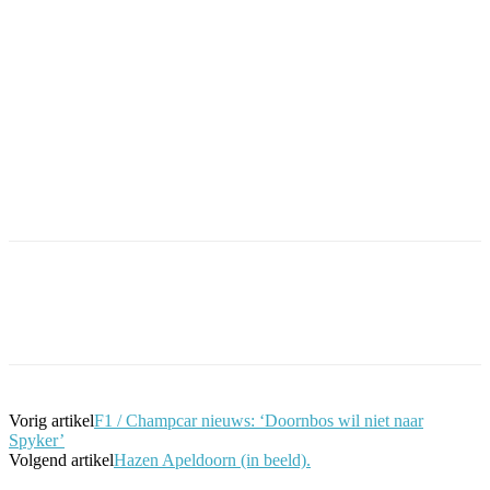
Facebook
Twitter
Pinterest
WhatsApp
Vorig artikel
F1 / Champcar nieuws: ‘Doornbos wil niet naar
Spyker’
Volgend artikel
Hazen Apeldoorn (in beeld).