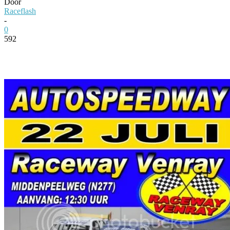
Door
Raceflash
-
0
592
Facebook
Twitter
Pinterest
WhatsApp