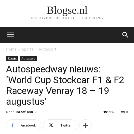
Blogse.nl
DISCOVER THE ART OF PUBLISHING
Home
Sports
Autosport
Sports
Autosport
Autospeedway nieuws:
‘World Cup Stockcar F1 & F2
Raceway Venray 18 – 19
augustus’
Door
Raceflash
-
532
0
Facebook
Twitter