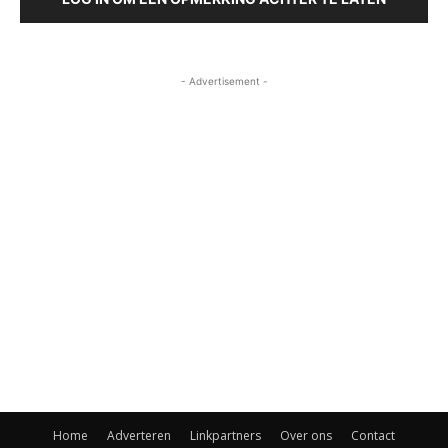
- Advertisement -
Home
Adverteren
Linkpartners
Over ons
Contact