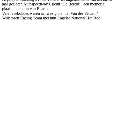
jaar gesloten Autospeedway Circuit ‘De Berckt’ , een memorial
plaats in de kern van Baarlo.
Vele racebolides waren aanwezig o.a. het Van der Velden /
Willemsen Racing Team met hun Engelse National Hot Rod.
Facebook
Twitter
Pinterest
WhatsApp