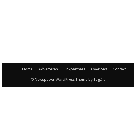
Home
Adverteren
Linkpartners
Over ons
Contact
© Newspaper WordPress Theme by TagDiv