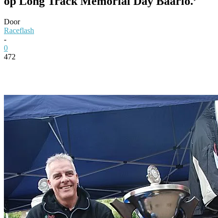
op Long Track Memorial Day Baarlo.’
Door
Raceflash
-
0
472
Facebook
Twitter
Pinterest
WhatsApp