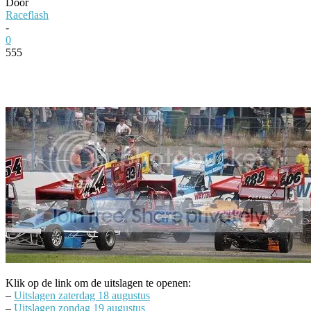
Door
Raceflash
-
0
555
Facebook
Twitter
Pinterest
WhatsApp
Klik op de link om de uitslagen te openen:
–
Uitslagen zaterdag 18 augustus
–
Uitslagen zondag 19 augustus