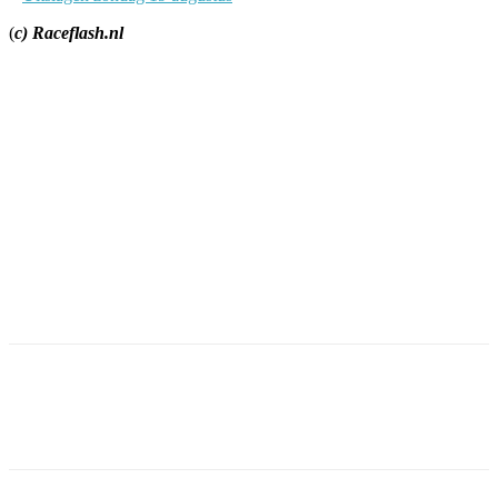
(
c) Raceflash.nl
Facebook
Twitter
Pinterest
WhatsApp