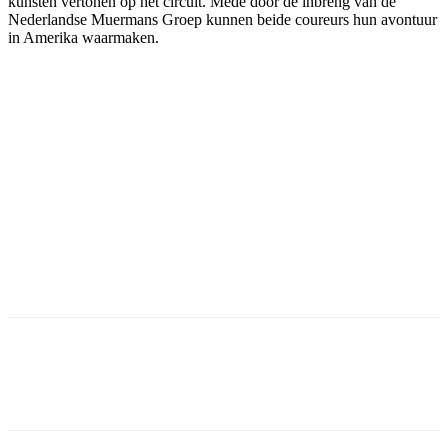
kunsten vertonen op het circuit. Mede door de inbreng van de
Nederlandse Muermans Groep kunnen beide coureurs hun avontuur
in Amerika waarmaken.
Facebook
Twitter
Pinterest
WhatsApp