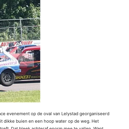
race evenement op de oval van Lelystad georganiseerd
it dikke buien en een hoop water op de weg. Het
reft. Dat bleek achteraf enorm mee te vallen. Want