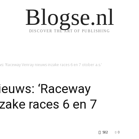
Blogse.nl
DISCOVER THE ART OF PUBLISHING
: ‘Raceway Venray nieuws inzake races 6 en 7 otober a.s.’
ieuws: ‘Raceway
zake races 6 en 7
502
0