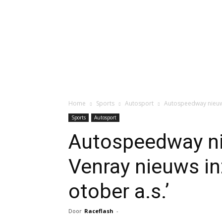
Home
Sports
Autosport
Autospeedway nieuws
Sports
Autosport
Autospeedway n
Venray nieuws in
otober a.s.’
Door
Raceflash
-