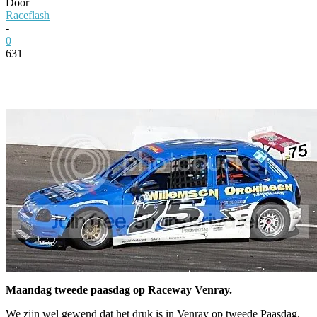
Door
Raceflash
-
0
631
Facebook
Twitter
Pinterest
WhatsApp
Maandag tweede paasdag op Raceway Venray.
We zijn wel gewend dat het druk is in Venray op tweede Paasdag.