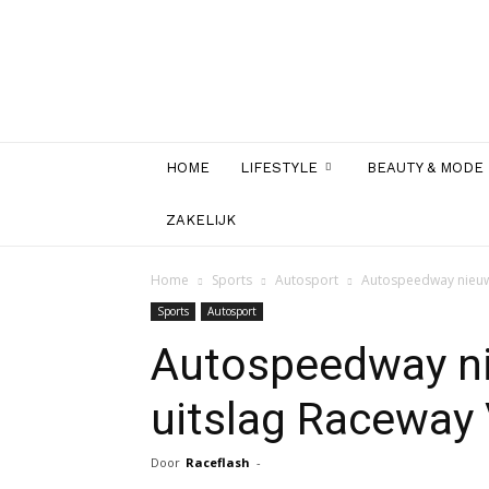
HOME
LIFESTYLE
BEAUTY & MODE
ZAKELIJK
Home
Sports
Autosport
Autospeedway nieuws
Sports
Autosport
Autospeedway ni
uitslag Raceway 
Door
Raceflash
-