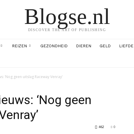
Blogse.nl
DISCOVER THE ART OF PUBLISHING
REIZEN
GEZONDHEID
DIEREN
GELD
LIEFDE
: ‘Nog geen uitslag Raceway Venray’
euws: ‘Nog geen
Venray’
462
0