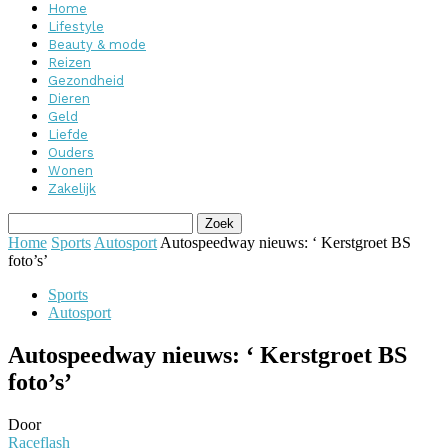
Home
Lifestyle
Beauty & mode
Reizen
Gezondheid
Dieren
Geld
Liefde
Ouders
Wonen
Zakelijk
Home
Sports
Autosport
Autospeedway nieuws: ‘ Kerstgroet BS
foto’s’
Sports
Autosport
Autospeedway nieuws: ‘ Kerstgroet BS
foto’s’
Door
Raceflash