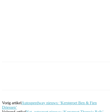
Facebook
Twitter
Pinterest
WhatsApp
Vorig artikel
Autospeedway nieuws: ‘Kerstgroet Ben & Fien
Driessen’
Volgend artikel
Nat. autosport nieuws: ‘Kersgroet Theresia Balk’