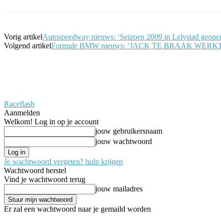
Vorig artikel
Autospeedway nieuws: ‘Seizoen 2009 in Lelystad geope
Volgend artikel
Formule BMW nieuws: ‘JACK TE BRAAK WER
Raceflash
Aanmelden
Welkom! Log in op je account
jouw gebruikersnaam
jouw wachtwoord
Je wachtwoord vergeten? hulp krijgen
Wachtwoord herstel
Vind je wachtwoord terug
jouw mailadres
Er zal een wachtwoord naar je gemaild worden