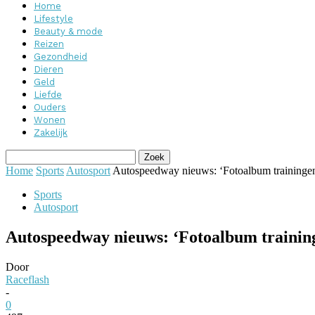
Home
Lifestyle
Beauty & mode
Reizen
Gezondheid
Dieren
Geld
Liefde
Ouders
Wonen
Zakelijk
Home
Sports
Autosport
Autospeedway nieuws: ‘Fotoalbum trainingen 
Sports
Autosport
Autospeedway nieuws: ‘Fotoalbum training
Door
Raceflash
-
0