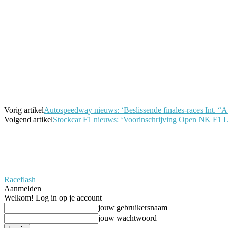
Facebook
Twitter
Pinterest
WhatsApp
Vorig artikel
Autospeedway nieuws: ‘Beslissende finales-races Int. “
Volgend artikel
Stockcar F1 nieuws: ‘Voorinschrijving Open NK F1 La
Raceflash
Aanmelden
Welkom! Log in op je account
jouw gebruikersnaam
jouw wachtwoord