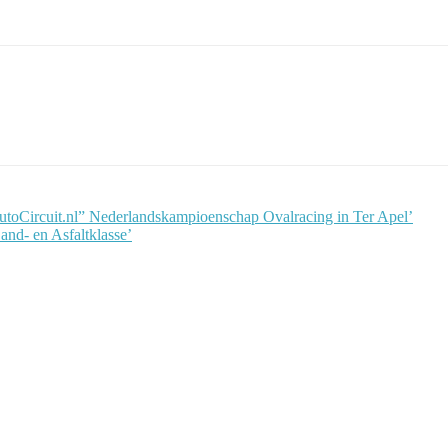
AutoCircuit.nl” Nederlandskampioenschap Ovalracing in Ter Apel’
nd- en Asfaltklasse’