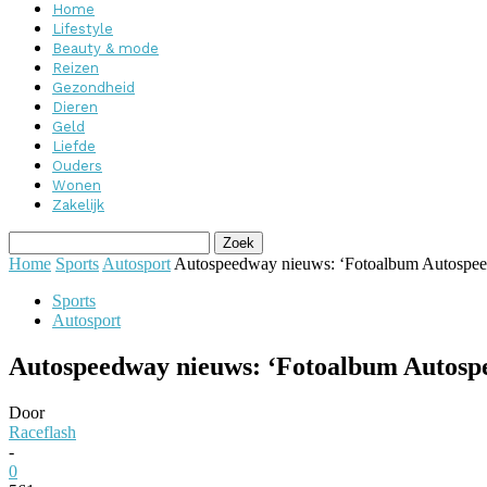
Home
Lifestyle
Beauty & mode
Reizen
Gezondheid
Dieren
Geld
Liefde
Ouders
Wonen
Zakelijk
Home
Sports
Autosport
Autospeedway nieuws: ‘Fotoalbum Autospe
Sports
Autosport
Autospeedway nieuws: ‘Fotoalbum Autosp
Door
Raceflash
-
0