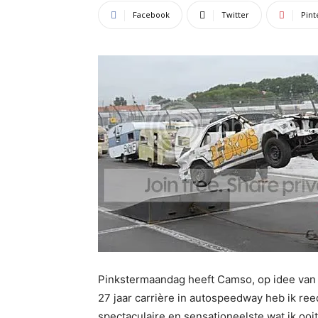
Facebook
Twitter
Pint
Pinkstermaandag heeft Camso, op idee van
27 jaar carrière in autospeedway heb ik ree
spectaculaire en sensationeelste wat ik oo