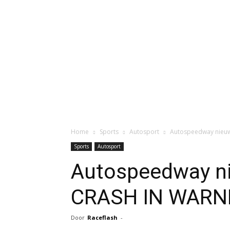
Home
Sports
Autosport
Autospeedway nieuws:
Sports
Autosport
Autospeedway n
CRASH IN WARNETON 
Door
Raceflash
-