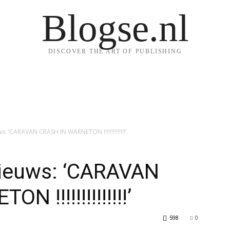
Blogse.nl
DISCOVER THE ART OF PUBLISHING
 ‘CARAVAN CRASH IN WARNETON !!!!!!!!!!!!!!’
ieuws: ‘CARAVAN
!!!!!!!!!!!!!!’
598
0