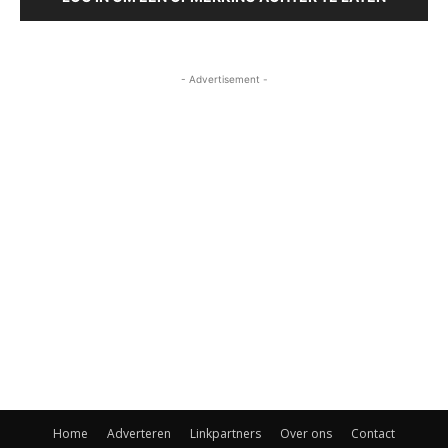
- Advertisement -
Home
Adverteren
Linkpartners
Over ons
Contact