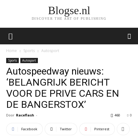
Blogse.nl
DISCOVER THE ART OF PUBLISHING
Home
Sports
Autosport
Sports
Autosport
Autospeedway nieuws:
‘BELANGRIJK BERICHT
VOOR DE PRIVE CARS EN
DE BANGERSTOX’
Door
Raceflash
-
460
0
Facebook
Twitter
Pinterest