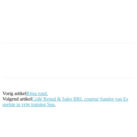
Facebook
Twitter
Pinterest
WhatsApp
Vorig artikel
Bijna rond.
Volgend artikel
Collé Rental & Sales BRL coureur Sandor van Es
snelste in vrije training Spa.