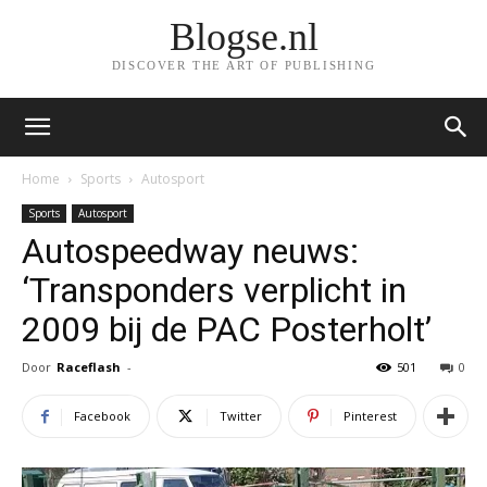
Blogse.nl
DISCOVER THE ART OF PUBLISHING
Home
Sports
Autosport
Sports
Autosport
Autospeedway neuws:
‘Transponders verplicht in
2009 bij de PAC Posterholt’
Door
Raceflash
-
501
0
Facebook
Twitter
Pinterest