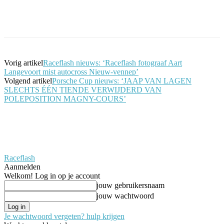
Facebook
Twitter
Pinterest
WhatsApp
Vorig artikel
Raceflash nieuws: ‘Raceflash fotograaf Aart
Langevoort mist autocross Nieuw-vennep’
Volgend artikel
Porsche Cup nieuws: ‘JAAP VAN LAGEN
SLECHTS ÉÉN TIENDE VERWIJDERD VAN
POLEPOSITION MAGNY-COURS’
Raceflash
Aanmelden
Welkom! Log in op je account
jouw gebruikersnaam
jouw wachtwoord
Je wachtwoord vergeten? hulp krijgen