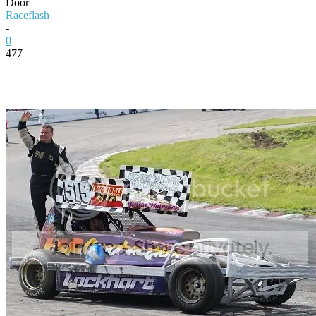
Door
Raceflash
-
0
477
Facebook
Twitter
Pinterest
WhatsApp