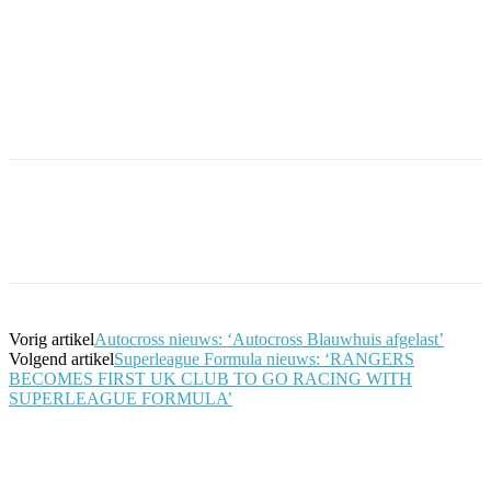
Facebook
Twitter
Pinterest
WhatsApp
Vorig artikel
Autocross nieuws: ‘Autocross Blauwhuis afgelast’
Volgend artikel
Superleague Formula nieuws: ‘RANGERS
BECOMES FIRST UK CLUB TO GO RACING WITH
SUPERLEAGUE FORMULA’