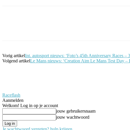
Facebook
Twitter
Pinterest
WhatsApp
Vorig artikel
Int. autosport nieuws: ‘Foto’s 45th Anniversary Races – 3
Volgend artikel
Le Mans nieuws: ‘Creation Aim Le Mans Test Day – R
Raceflash
Aanmelden
Welkom! Log in op je account
jouw gebruikersnaam
jouw wachtwoord
Je wachtwoord vergeten? hulp krijgen