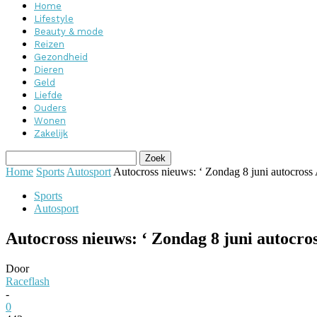
Home
Lifestyle
Beauty & mode
Reizen
Gezondheid
Dieren
Geld
Liefde
Ouders
Wonen
Zakelijk
Home
Sports
Autosport
Autocross nieuws: ‘ Zondag 8 juni autocros
Sports
Autosport
Autocross nieuws: ‘ Zondag 8 juni autocro
Door
Raceflash
-
0