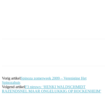
Facebook
Twitter
Pinterest
WhatsApp
Vorig artikel
Spinoza zomerweek 2009 – Vereniging Het
Spinozahuis
Volgend artikel
F3 nieuws: ‘HENKI WALDSCHMIDT
RAZENDSNEL MAAR ONGELUKKIG OP HOCKENHEIM’