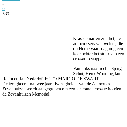
-
0
539
Facebook
Twitter
Pinterest
WhatsApp
Krasse knarren zijn het, de
autocrossers van weleer, die
op Hemelvaartsdag nog één
keer achter het stuur van een
crossauto stappen.
Van links naar rechts Sjeng
Schut, Henk Wooning,Jan
Reijm en Jan Nederlof. FOTO MARCO DE SWART
De terugkeer – na twee jaar afwezigheid – van de Autocross
Zevenhuizen wordt aangegrepen om een veteranencross te houden:
de Zevenhuizen Memorial.