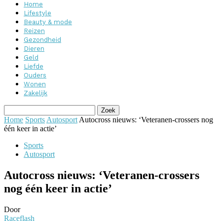
Home
Lifestyle
Beauty & mode
Reizen
Gezondheid
Dieren
Geld
Liefde
Ouders
Wonen
Zakelijk
Home
Sports
Autosport
Autocross nieuws: ‘Veteranen-crossers nog
één keer in actie’
Sports
Autosport
Autocross nieuws: ‘Veteranen-crossers
nog één keer in actie’
Door
Raceflash