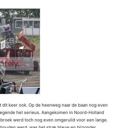
et dit keer ook. Op de heenweg naar de baan nog even
regende het serieus. Aangekomen in Noord-Holland
 broek werd toch nog even omgeruild voor een lange.
gehouden werd, was het strak blauw en bijzonder