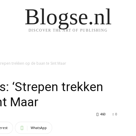
Blogse.nl
DISCOVER THE ART OF PUBLISHING
trepen trekken op de baan te Sint Maar
: ‘Strepen trekken
nt Maar
460
0
erest
WhatsApp