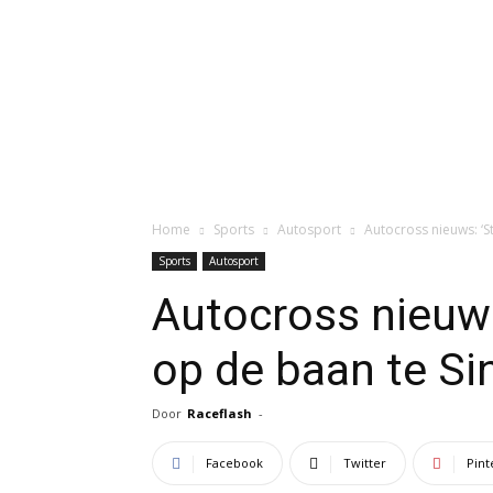
Home
Sports
Autosport
Autocross nieuws: ‘S
Sports
Autosport
Autocross nieuws
op de baan te Si
Door
Raceflash
-
Facebook
Twitter
Pint