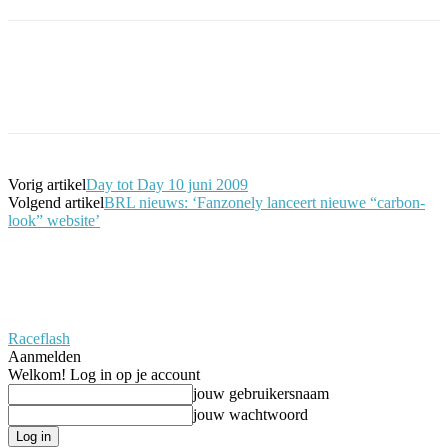
Facebook
Twitter
Pinterest
WhatsApp
Vorig artikel
Day tot Day 10 juni 2009
Volgend artikel
BRL nieuws: ‘Fanzonely lanceert nieuwe “carbon-
look” website’
Raceflash
Aanmelden
Welkom! Log in op je account
jouw gebruikersnaam
jouw wachtwoord