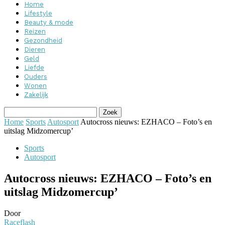
Home
Lifestyle
Beauty & mode
Reizen
Gezondheid
Dieren
Geld
Liefde
Ouders
Wonen
Zakelijk
Home
Sports
Autosport
Autocross nieuws: EZHACO – Foto’s en
uitslag Midzomercup’
Sports
Autosport
Autocross nieuws: EZHACO – Foto’s en
uitslag Midzomercup’
Door
Raceflash