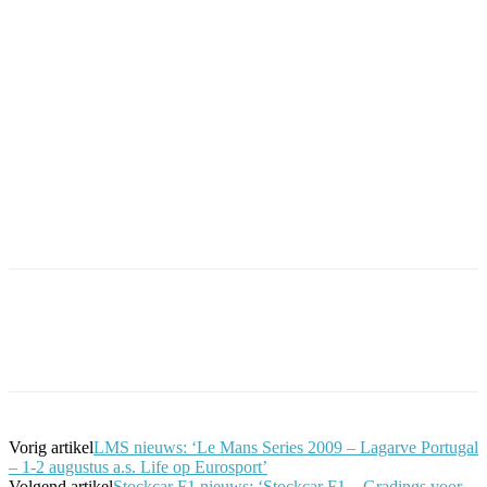
Facebook
Twitter
Pinterest
WhatsApp
Vorig artikel
LMS nieuws: ‘Le Mans Series 2009 – Lagarve Portugal
– 1-2 augustus a.s. Life op Eurosport’
Volgend artikel
Stockcar F1 nieuws: ‘Stockcar F1 – Gradings voor