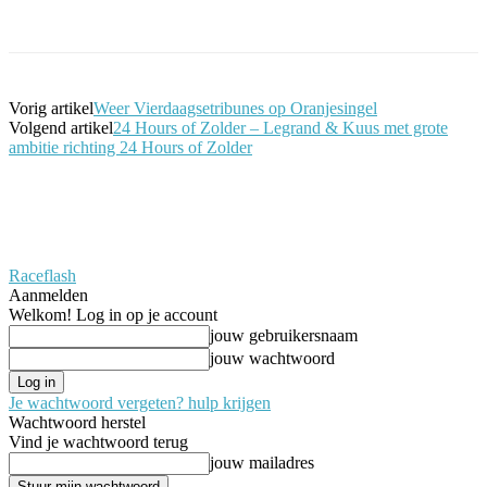
Facebook
Twitter
Pinterest
WhatsApp
Vorig artikel
Weer Vierdaagsetribunes op Oranjesingel
Volgend artikel
24 Hours of Zolder – Legrand & Kuus met grote
ambitie richting 24 Hours of Zolder
Raceflash
Aanmelden
Welkom! Log in op je account
jouw gebruikersnaam
jouw wachtwoord
Je wachtwoord vergeten? hulp krijgen
Wachtwoord herstel
Vind je wachtwoord terug
jouw mailadres