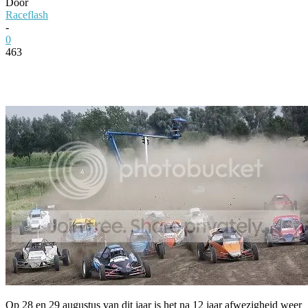
Door
Raceflash
-
0
463
Facebook
Twitter
Pinterest
WhatsApp
Op 28 en 29 augustus van dit jaar is het na 12 jaar afwezigheid weer