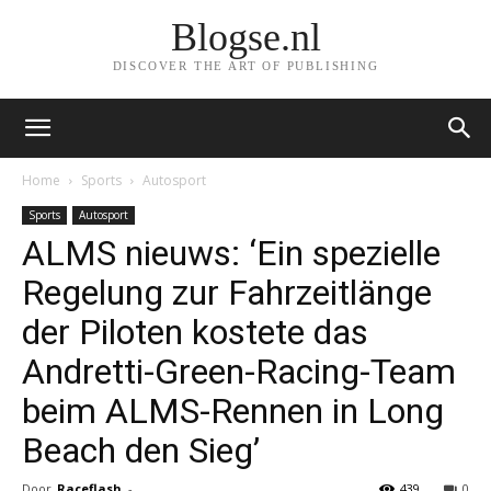
Blogse.nl
DISCOVER THE ART OF PUBLISHING
Home
Sports
Autosport
Sports
Autosport
ALMS nieuws: ‘Ein spezielle
Regelung zur Fahrzeitlänge
der Piloten kostete das
Andretti-Green-Racing-Team
beim ALMS-Rennen in Long
Beach den Sieg’
Door
Raceflash
-
439
0