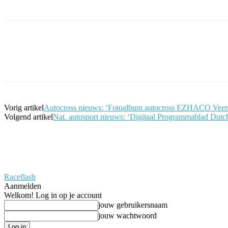
Facebook
Twitter
Pinterest
WhatsApp
Vorig artikel
Autocross nieuws: ‘Fotoalbum autocross EZHACO Veen /
Volgend artikel
Nat. autosport nieuws: ‘Digitaal Programmablad Dutc
Raceflash
Aanmelden
Welkom! Log in op je account
jouw gebruikersnaam
jouw wachtwoord