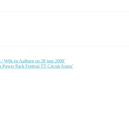
 Wijk en Aalburg op 28 juni 2008’
h Power Pack Festival TT Circuit Assen’