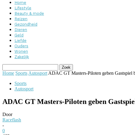
Home
Lifestyle
Beauty & mode
Reizen
Gezondheid
Dieren
Geld
Liefde
Ouders
Wonen
Zakelijk
Home
Sports
Autosport
ADAC GT Masters-Piloten geben Gastspiel b
Sports
Autosport
ADAC GT Masters-Piloten geben Gastspiel
Door
Raceflash
-
0