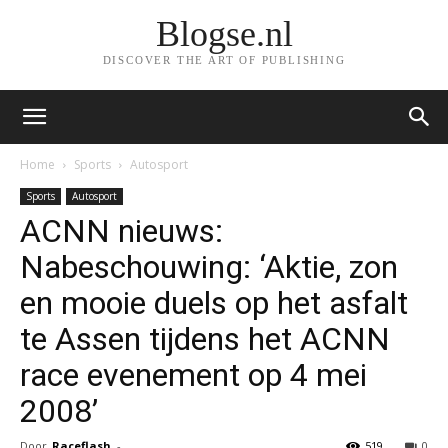
Blogse.nl
DISCOVER THE ART OF PUBLISHING
Home
Sports
Autosport
Sports
Autosport
ACNN nieuws:
Nabeschouwing: ‘Aktie, zon
en mooie duels op het asfalt
te Assen tijdens het ACNN
race evenement op 4 mei
2008’
Door
Raceflash
-
519
0