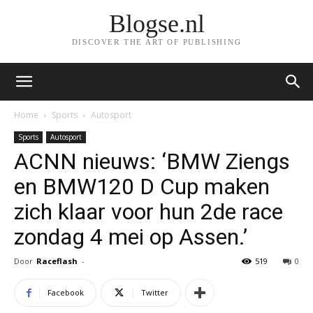
Blogse.nl
DISCOVER THE ART OF PUBLISHING
Home
Sports
Autosport
Sports
Autosport
ACNN nieuws: ‘BMW Ziengs
en BMW120 D Cup maken
zich klaar voor hun 2de race
zondag 4 mei op Assen.’
Door
Raceflash
-
519
0
Facebook
Twitter