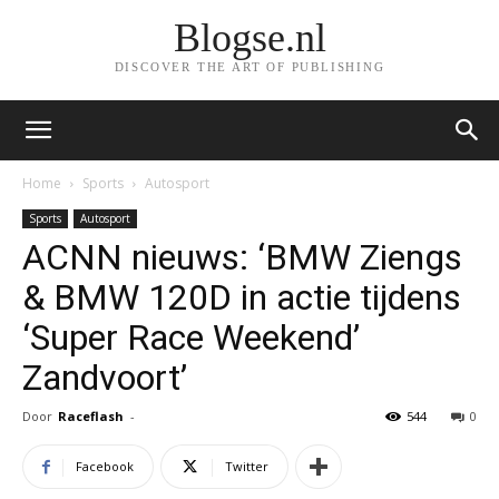
Blogse.nl
DISCOVER THE ART OF PUBLISHING
Home
Sports
Autosport
Sports
Autosport
ACNN nieuws: ‘BMW Ziengs
& BMW 120D in actie tijdens
‘Super Race Weekend’
Zandvoort’
Door
Raceflash
-
544
0
Facebook
Twitter