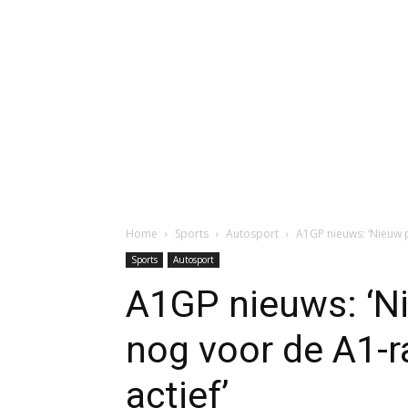
Home
Sports
Autosport
A1GP nieuws: ‘Nieuw 
Sports
Autosport
A1GP nieuws: ‘N
nog voor de A1-r
actief’