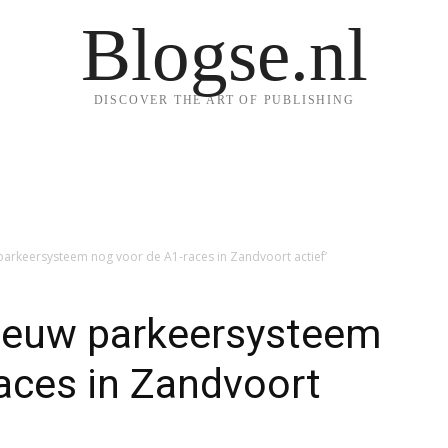
Blogse.nl
DISCOVER THE ART OF PUBLISHING
parkeersysteem nog voor de A1-races in Zandvoort actief’
ieuw parkeersysteem
aces in Zandvoort