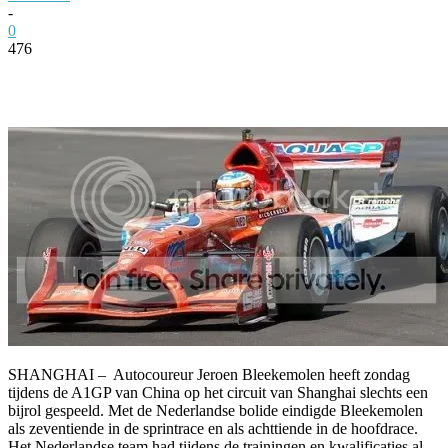
-
0
476
Facebook
Twitter
Pinterest
WhatsApp
SHANGHAI – Autocoureur Jeroen Bleekemolen heeft zondag
tijdens de A1GP van China op het circuit van Shanghai slechts een
bijrol gespeeld. Met de Nederlandse bolide eindigde Bleekemolen
als zeventiende in de sprintrace en als achttiende in de hoofdrace.
Het Nederlandse team had tijdens de trainingen en kwalificaties al