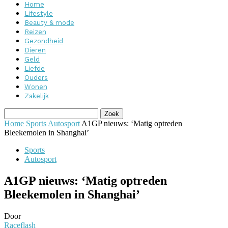
Home
Lifestyle
Beauty & mode
Reizen
Gezondheid
Dieren
Geld
Liefde
Ouders
Wonen
Zakelijk
Home
Sports
Autosport
A1GP nieuws: ‘Matig optreden
Bleekemolen in Shanghai’
Sports
Autosport
A1GP nieuws: ‘Matig optreden
Bleekemolen in Shanghai’
Door
Raceflash