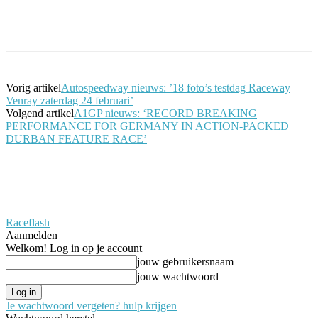
Facebook
Twitter
Pinterest
WhatsApp
Vorig artikel
Autospeedway nieuws: ’18 foto’s testdag Raceway
Venray zaterdag 24 februari’
Volgend artikel
A1GP nieuws: ‘RECORD BREAKING
PERFORMANCE FOR GERMANY IN ACTION-PACKED
DURBAN FEATURE RACE’
Raceflash
Aanmelden
Welkom! Log in op je account
jouw gebruikersnaam
jouw wachtwoord
Je wachtwoord vergeten? hulp krijgen