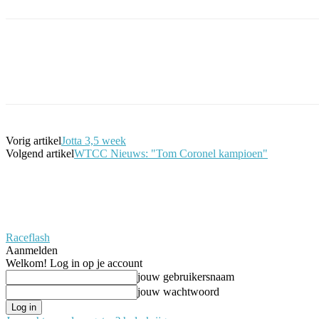
Facebook
Twitter
Pinterest
WhatsApp
Vorig artikel
Jotta 3,5 week
Volgend artikel
WTCC Nieuws: "Tom Coronel kampioen"
Raceflash
Aanmelden
Welkom! Log in op je account
jouw gebruikersnaam
jouw wachtwoord