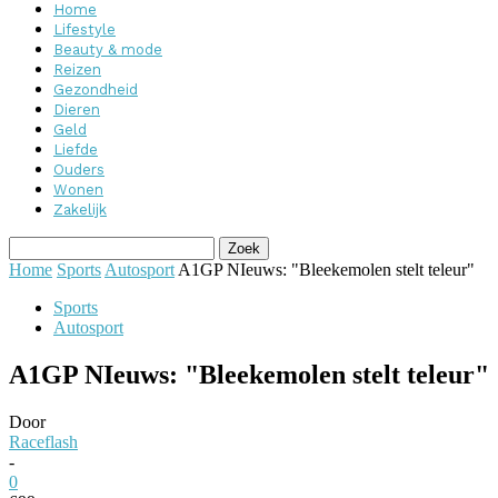
Home
Lifestyle
Beauty & mode
Reizen
Gezondheid
Dieren
Geld
Liefde
Ouders
Wonen
Zakelijk
Home
Sports
Autosport
A1GP NIeuws: "Bleekemolen stelt teleur"
Sports
Autosport
A1GP NIeuws: "Bleekemolen stelt teleur"
Door
Raceflash
-
0