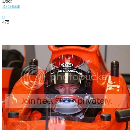
Door
Raceflash
-
0
475
Facebook
Twitter
Pinterest
WhatsApp