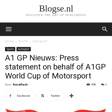
Blogse.nl
DISCOVER THE ART OF PUBLISHING
Home
Sports
Autosport
Sports
Autosport
A1 GP Nieuws: Press
statement on behalf of A1GP
World Cup of Motorsport
Door
Raceflash
-
478
0
Facebook
Twitter