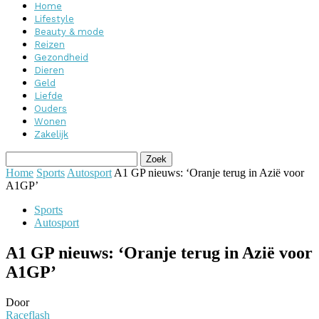
Home
Lifestyle
Beauty & mode
Reizen
Gezondheid
Dieren
Geld
Liefde
Ouders
Wonen
Zakelijk
Home
Sports
Autosport
A1 GP nieuws: ‘Oranje terug in Azië voor
A1GP’
Sports
Autosport
A1 GP nieuws: ‘Oranje terug in Azië voor
A1GP’
Door
Raceflash