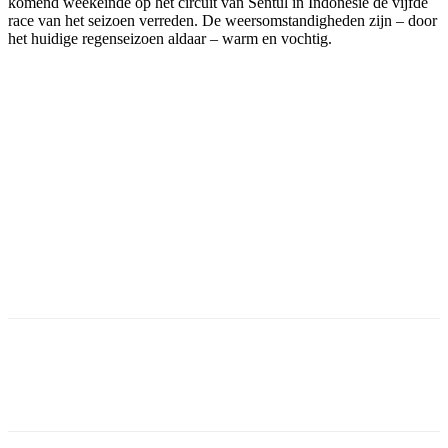
komend weekeinde op het circuit van Sentul in Indonesië de vijfde
race van het seizoen verreden. De weersomstandigheden zijn – door
het huidige regenseizoen aldaar – warm en vochtig.
Facebook
Twitter
Pinterest
WhatsApp