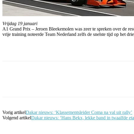
Vrijdag 19 januari
A1 Grand Prix – Jeroen Bleekemolen was zeer te spreken over de resul
vrije training noteerde Team Nederland zelfs de snelste tijd op het dri
Facebook
Twitter
Pinterest
WhatsApp
Vorig artikel
Dakar nieuws: ‘Klassementsleider Coma na val uit rally’
Volgend artikel
Dakar nieuws: ‘Hans Bekx, lekke band in twaalfde eta