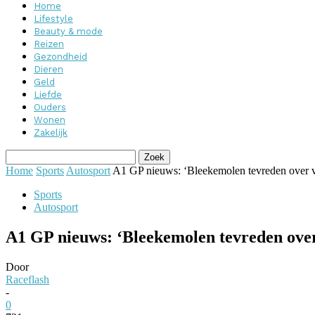
Home
Lifestyle
Beauty & mode
Reizen
Gezondheid
Dieren
Geld
Liefde
Ouders
Wonen
Zakelijk
Home
Sports
Autosport
A1 GP nieuws: ‘Bleekemolen tevreden over vr
Sports
Autosport
A1 GP nieuws: ‘Bleekemolen tevreden over
Door
Raceflash
-
0