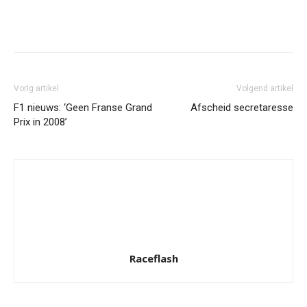
Facebook
Twitter
Pinterest
Wh
Vorig artikel
Volgend artikel
F1 nieuws: ‘Geen Franse Grand
Afscheid secretaresse
Prix in 2008’
Raceflash