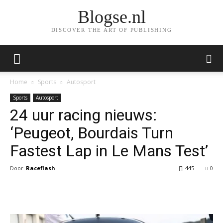
Blogse.nl
DISCOVER THE ART OF PUBLISHING
Home
Sports
Autosport
Sports
Autosport
24 uur racing nieuws:
‘Peugeot, Bourdais Turn
Fastest Lap in Le Mans Test’
Door
Raceflash
-
445
0
Facebook
Twitter
Pinterest
Wh