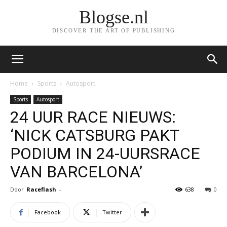
Blogse.nl
DISCOVER THE ART OF PUBLISHING
Home
Sports
Autosport
Sports
Autosport
24 UUR RACE NIEUWS:
‘NICK CATSBURG PAKT
PODIUM IN 24-UURSRACE
VAN BARCELONA’
Door
Raceflash
-
638
0
Facebook
Twitter