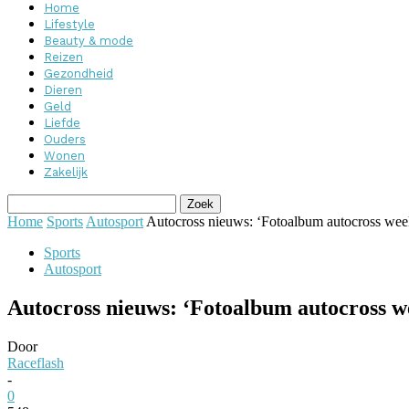
Home
Lifestyle
Beauty & mode
Reizen
Gezondheid
Dieren
Geld
Liefde
Ouders
Wonen
Zakelijk
Home
Sports
Autosport
Autocross nieuws: ‘Fotoalbum autocross wee
Sports
Autosport
Autocross nieuws: ‘Fotoalbum autocross w
Door
Raceflash
-
0