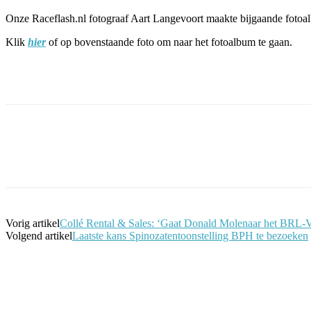
Onze Raceflash.nl fotograaf Aart Langevoort maakte bijgaande fot
Klik
hier
of op bovenstaande foto om naar het fotoalbum te gaan.
Facebook
Twitter
Pinterest
WhatsApp
Vorig artikel
Collé Rental & Sales: ‘Gaat Donald Molenaar het BRL-
Volgend artikel
Laatste kans Spinozatentoonstelling BPH te bezoeken