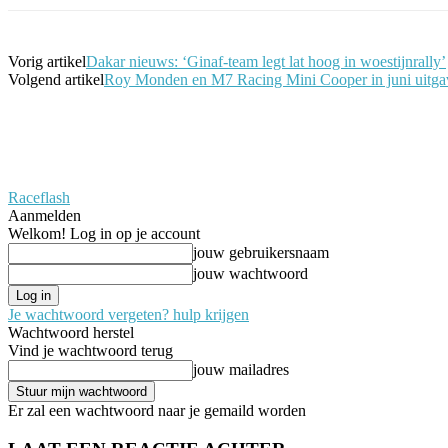
Vorig artikel
Dakar nieuws: ‘Ginaf-team legt lat hoog in woestijnrally’
Volgend artikel
Roy Monden en M7 Racing Mini Cooper in juni u
Raceflash
Aanmelden
Welkom! Log in op je account
jouw gebruikersnaam
jouw wachtwoord
Je wachtwoord vergeten? hulp krijgen
Wachtwoord herstel
Vind je wachtwoord terug
jouw mailadres
Er zal een wachtwoord naar je gemaild worden