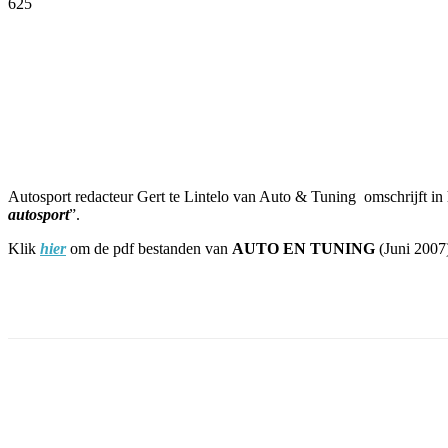
625
Facebook
Twitter
Pinterest
WhatsApp
Autosport redacteur Gert te Lintelo van Auto & Tuning omschrijft in 
autosport
”.
Klik
hier
om de pdf bestanden van
AUTO EN TUNING
(Juni 2007
Facebook
Twitter
Pinterest
WhatsApp