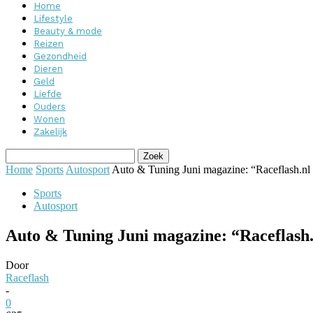
Home
Lifestyle
Beauty & mode
Reizen
Gezondheid
Dieren
Geld
Liefde
Ouders
Wonen
Zakelijk
Home
Sports
Autosport
Auto & Tuning Juni magazine: “Raceflash.nl i
Sports
Autosport
Auto & Tuning Juni magazine: “Raceflash.n
Door
Raceflash
-
0