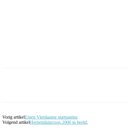
Facebook
Twitter
Pinterest
WhatsApp
Vorig artikel
Eigen Vierdaagse startpagina
Volgend artikel
Herpenduincross 2006 in beeld.