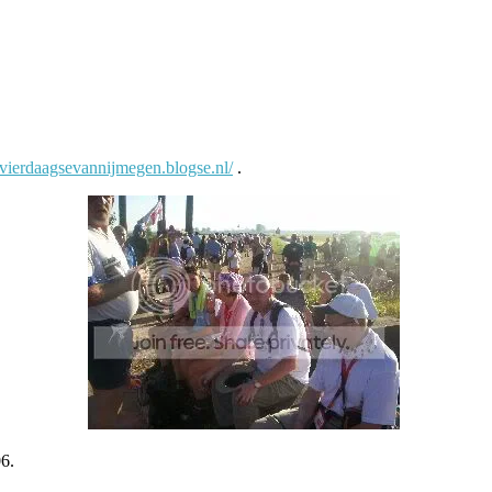
//vierdaagsevannijmegen.blogse.nl/
.
06.