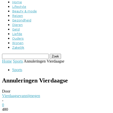
Home
Lifestyle
Beauty & mode
Reizen
Gezondheid
Dieren
Geld
Liefde
Ouders
Wonen
Zakelijk
Home
Sports
Annuleringen Vierdaagse
Sports
Annuleringen Vierdaagse
Door
Vierdaagsevannijmegen
-
0
480