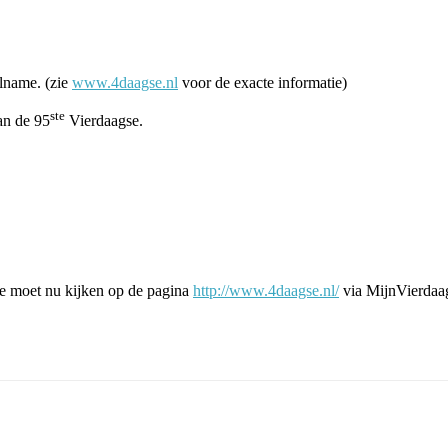
lname. (zie
www.4daagse.nl
voor de exacte informatie)
ste
an de 95
Vierdaagse.
Je moet nu kijken op de pagina
http://www.4daagse.nl/
via MijnVierdaag