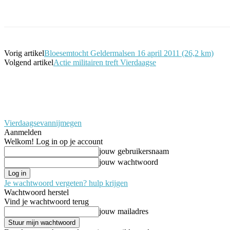
Facebook
Twitter
Pinterest
WhatsApp
Vorig artikel
Bloesemtocht Geldermalsen 16 april 2011 (26,2 km)
Volgend artikel
Actie militairen treft Vierdaagse
Vierdaagsevannijmegen
Aanmelden
Welkom! Log in op je account
jouw gebruikersnaam
jouw wachtwoord
Je wachtwoord vergeten? hulp krijgen
Wachtwoord herstel
Vind je wachtwoord terug
jouw mailadres