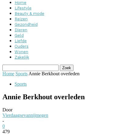
Home
Lifestyle
Beauty & mode
Reizen
Gezondheid
Dieren
Geld
Liefde
Ouders
Wonen
Zakelijk
Home
Sports
Annie Berkhout overleden
Sports
Annie Berkhout overleden
Door
Vierdaagsevannijmegen
-
0
479