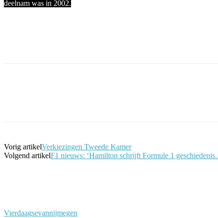
deelnam was in 2002.
Facebook
Twitter
Pinterest
WhatsApp
Vorig artikel
Verkiezingen Tweede Kamer
Volgend artikel
F1 nieuws: ‘Hamilton schrijft Formule 1 geschiedenis.
Vierdaagsevannijmegen