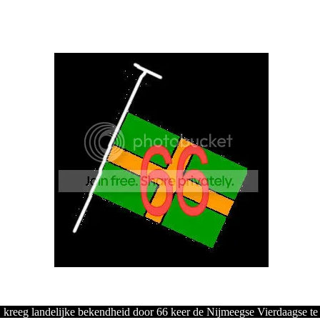
 kreeg landelijke bekendheid door 66 keer de Nijmeegse Vierdaagse te lo