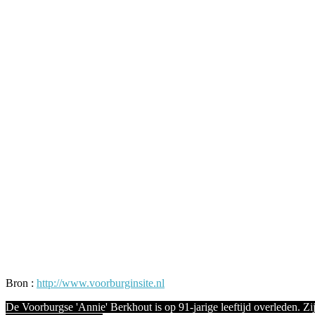
Facebook
Twitter
Pinterest
WhatsApp
Bron :
http://www.voorburginsite.nl
De Voorburgse 'Annie' Berkhout is op 91-jarige leeftijd overleden. Zij