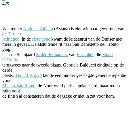
479
Facebook
Twitter
Pinterest
WhatsApp
Wielrenner
Andreas Klöden
(Astana) is eindwinnaar geworden van
de
Tirreno
Adriatico
. In de
slotetappe
kwam de leiderstrui van de Duitser niet
meer in gevaar. De afsluitende rit naar San Benedetto del Tronto
ging
naar de Spanjaard
Koldo Fernandez
van
Euskaltel
, die
Stuart
O'Grady
terugwees naar de tweede plaats. Gabriele Balducci eindigde op de
derde
plaats.
Thor Hushovd
kende een minder geslaagde generale repetitie
voor
Milaan-San Remo
, de Noor werd perfect gelanceerd, maar moest
ruim voor
de finish al constateren dat de dagzege er niet in zat voor hem.