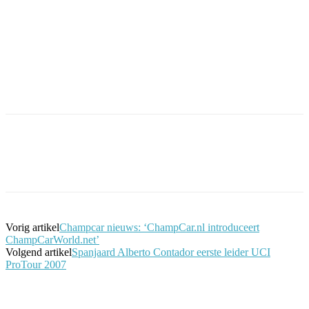
Facebook
Twitter
Pinterest
WhatsApp
Vorig artikel
Champcar nieuws: ‘ChampCar.nl introduceert
ChampCarWorld.net’
Volgend artikel
Spanjaard Alberto Contador eerste leider UCI
ProTour 2007