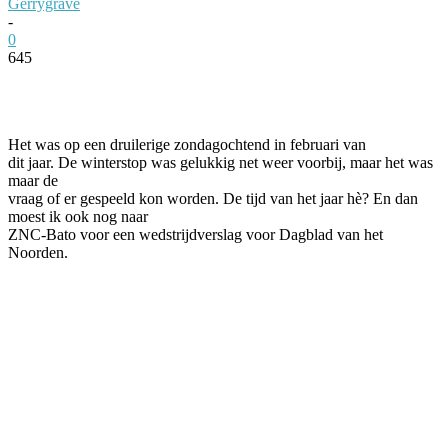
Gerrygrave
-
0
645
Facebook
Twitter
Pinterest
WhatsApp
Het was op een druilerige zondagochtend in februari van
dit jaar. De winterstop was gelukkig net weer voorbij, maar het was
maar de
vraag of er gespeeld kon worden. De tijd van het jaar h
è
? En dan
moest ik ook nog naar
ZNC-Bato voor een wedstrijdverslag voor Dagblad van het
Noorden.