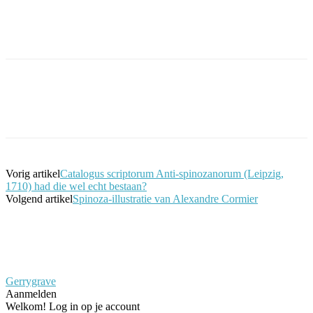
Facebook
Twitter
Pinterest
WhatsApp
Vorig artikel
Catalogus scriptorum Anti-spinozanorum (Leipzig,
1710) had die wel echt bestaan?
Volgend artikel
Spinoza-illustratie van Alexandre Cormier
Gerrygrave
Aanmelden
Welkom! Log in op je account